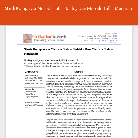
Return
Studi Komparasi Metode Tafsir Tahlily Dan Metode Tafsir Muqaran
to
Article
Details
Do
Do
P